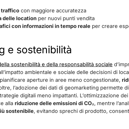
 traffico
con maggiore accuratezza
a delle location
per nuovi punti vendita
afici con informazioni in tempo reale
per creare espe
 e sostenibilità
della sostenibilità e della responsabilità sociale
d’impr
’impatto ambientale e sociale delle decisioni di locali
 pianificare aperture in aree meno congestionate,
ri
noltre, l’adozione dei dati di geomarketing permette d
trategie digitali meno impattanti. L’ottimizzazione de
ce alla
riduzione delle emissioni di CO₂
, mentre l’ana
più sostenibile
, evitando sprechi di prodotto, conse