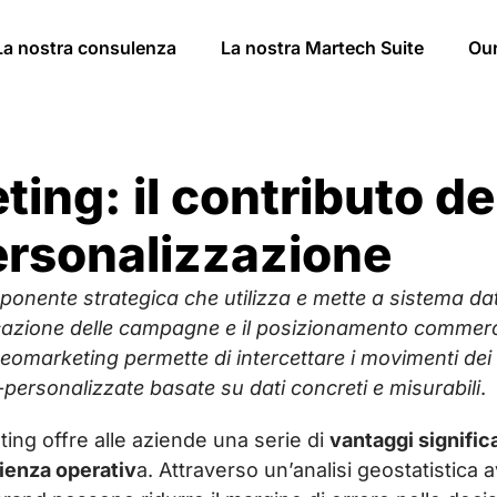
La nostra consulenza
La nostra Martech Suite
Ou
ng: il contributo de
personalizzazione
nente strategica che utilizza e mette a sistema dat
icazione delle campagne e il posizionamento commercia
 geomarketing permette di intercettare i movimenti de
-personalizzate basate su dati concreti e misurabili
.
ing offre alle aziende una serie di
vantaggi significa
cienza operativ
a. Attraverso un’analisi geostatistica