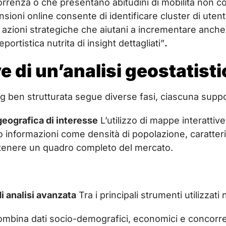
rrenza o che presentano abitudini di mobilità non con
sioni online consente di identificare cluster di utent
e azioni strategiche che aiutani a incrementare anche 
rtistica nutrita di insight dettagliati”
.
ve di un’analisi geostatist
g ben strutturata segue diverse fasi, ciascuna suppor
geografica di interesse
L’utilizzo di mappe interattive 
 informazioni come densità di popolazione, caratter
ttenere un quadro completo del mercato.
di analisi avanzata
Tra i principali strumenti utilizzat
ombina dati socio-demografici, economici e concorrenz