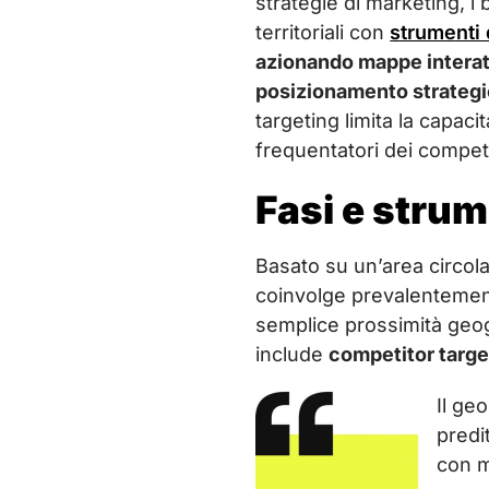
strategie di marketing, i 
territoriali con
strumenti 
azionando mappe interatt
posizionamento strategi
targeting limita la capaci
frequentatori dei competi
Fasi e strum
Basato su un’area circolar
coinvolge prevalentement
semplice prossimità geog
include
competitor targe
Il ge
predi
con m