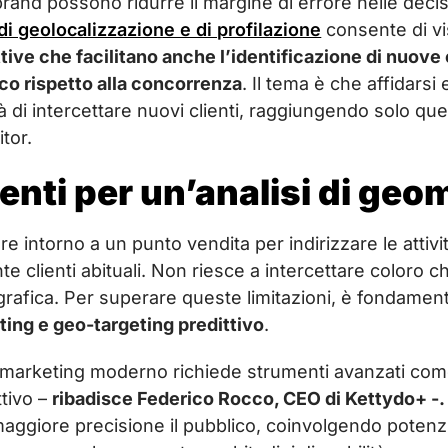
brand possono ridurre il margine di errore nelle decis
di geolocalizzazione e di profilazione
consente di vi
ive che facilitano anche l’identificazione di nuove 
co rispetto alla concorrenza
. Il tema è che affidarsi
tà di intercettare nuovi clienti, raggiungendo solo quel
tor.
enti per un’analisi di geo
e intorno a un punto vendita per indirizzare le attività
e clienti abituali. Non riesce a intercettare coloro
rafica. Per superare queste limitazioni, è fondamen
ting e geo-targeting predittivo
.
omarketing moderno richiede strumenti avanzati come 
ttivo –
ribadisce Federico Rocco, CEO di Kettydo+ -
aggiore precisione il pubblico, coinvolgendo potenzial