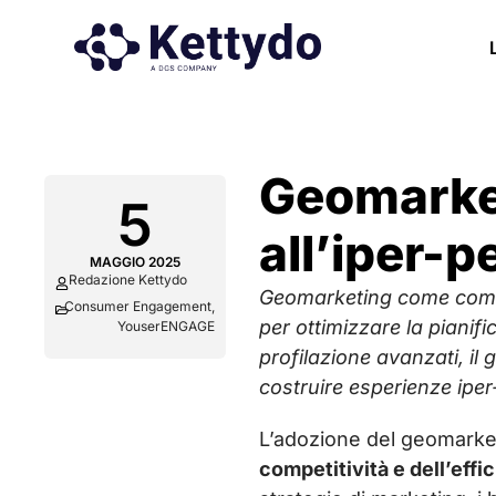
Geomarketi
5
all’iper-
MAGGIO 2025
Redazione Kettydo
Geomarketing
come compo
Consumer Engagement
,
per ottimizzare la pianif
YouserENGAGE
profilazione avanzati, il
costruire esperienze iper
L’adozione del geomarket
competitività e dell’effi