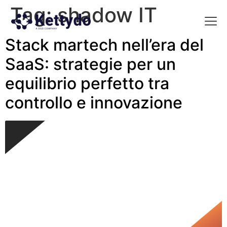
Tag:
shadow IT
Stack martech nell’era del
La nost
La nostra Martech Su
Point of view
SaaS: strategie per un
equilibrio perfetto tra
controllo e innovazione