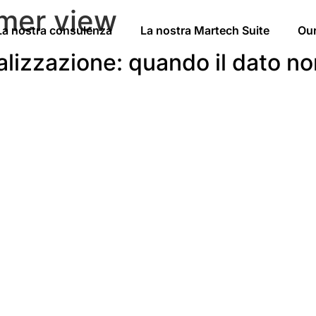
mer view
La nostra consulenza
La nostra Martech Suite
Ou
alizzazione: quando il dato n