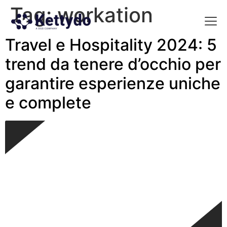
Tag:
workation
Travel e Hospitality 2024: 5
La nost
La nostra Martech Su
Point of view
trend da tenere d’occhio per
garantire esperienze uniche
e complete