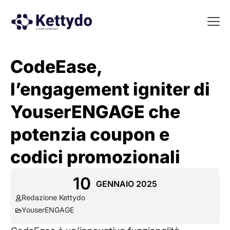
La nost
La nostra Martech Su
Point of view
CodeEase,
l’engagement igniter di
YouserENGAGE che
potenzia coupon e
codici promozionali
10
GENNAIO 2025
Redazione Kettydo
YouserENGAGE