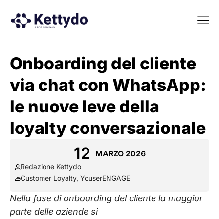
La nost
La nostra Martech Su
Point of view
Onboarding del cliente
via chat con WhatsApp:
le nuove leve della
loyalty conversazionale
12
MARZO 2026
Redazione Kettydo
Customer Loyalty
,
YouserENGAGE
Nella fase di onboarding del cliente la maggior
parte delle aziende si