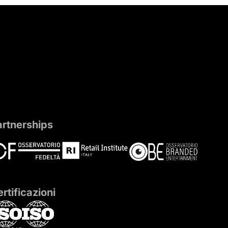
artnerships
rtificazioni