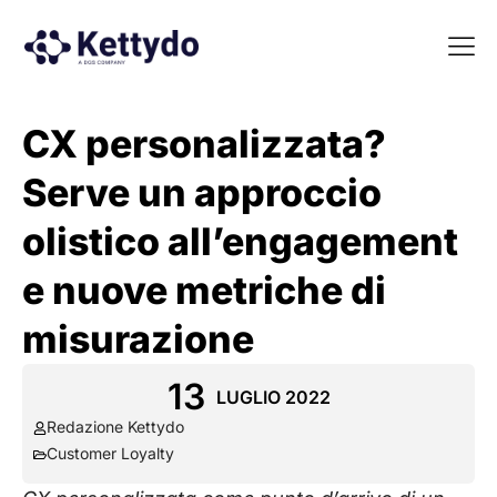
La nost
La nostra Martech Su
Point of view
CX personalizzata?
Serve un approccio
olistico all’engagement
e nuove metriche di
misurazione
13
LUGLIO 2022
Redazione Kettydo
Customer Loyalty