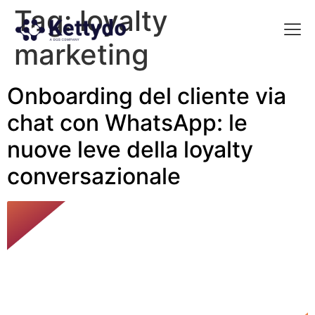
Tag:
loyalty
marketing
La nost
La nostra Martech Su
Point of view
Onboarding del cliente via
chat con WhatsApp: le
nuove leve della loyalty
conversazionale