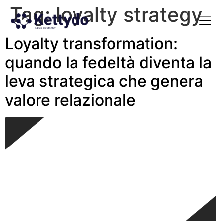
Tag:
loyalty strategy
Loyalty transformation:
La nost
La nostra Martech Su
Point of view
quando la fedeltà diventa la
leva strategica che genera
valore relazionale