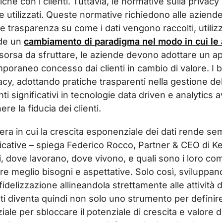
iche con i clienti. Tuttavia, le normative sulla priva
 utilizzati. Queste normative richiedono alle aziende
e trasparenza su come i dati vengono raccolti, utilizz
ede un
cambiamento di paradigma nel modo in cui le a
isorsa da sfruttare, le aziende devono adottare un ap
poraneo concesso dai clienti in cambio di valore. I b
cy, adottando pratiche trasparenti nella gestione dell
i significativi in tecnologie data driven e analytics 
e la fiducia dei clienti.
’era in cui la crescita esponenziale dei dati rende s
ficative – spiega Federico Rocco, Partner & CEO di K
ti, dove lavorano, dove vivono, e quali sono i loro 
e meglio bisogni e aspettative. Solo così, sviluppa
idelizzazione allineandola strettamente alle attività di 
dati diventa quindi non solo uno strumento per definire
ale per sbloccare il potenziale di crescita e valore 