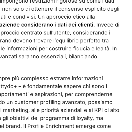
cy impongono restrizioni rigorose su come i dati
 non solo di ottenere il consenso esplicito degli
ati e condivisi. Un approccio etico alla
ziende considerano i dati dei clienti
. Invece di
proccio centrato sull’utente, considerando i
rand devono trovare l’equilibrio perfetto tra
e informazioni per costruire fiducia e lealtà. In
avanzati saranno essenziali, bilanciando
empre più complesso estrarre informazioni
ettydo+ – è fondamentale sapere chi sono i
comportamenti e aspirazioni, per comprenderne
ndo un customer profiling avanzato, possiamo
marketing, alle priorità aziendali e ai KPI di alto
 gli obiettivi del programma di loyalty, ma
del brand. Il Profile Enrichment emerge come