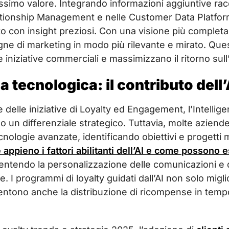
issimo valore. Integrando informazioni aggiuntive racco
tionship Management e nelle Customer Data Platform, 
nto con insight preziosi. Con una visione più completa 
ne di marketing in modo più rilevante e mirato. Que
le iniziative commerciali e massimizzano il ritorno sul
tecnologica: il contributo dell’
 delle iniziative di Loyalty ed Engagement, l’Intellig
ndo un differenziale strategico. Tuttavia, molte aziend
ologie avanzate, identificando obiettivi e progetti mi
ppieno i fattori abilitanti dell’AI e come possono es
sentendo la personalizzazione delle comunicazioni e 
e. I programmi di loyalty guidati dall’AI non solo mig
entono anche la distribuzione di ricompense in tem