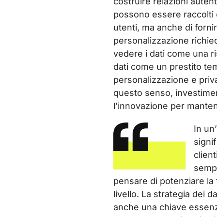
costruire relazioni autent
possono essere raccolti e
utenti, ma anche di fornir
personalizzazione richi
vedere i dati come una r
dati come un prestito tem
personalizzazione e priva
questo senso, investiment
l’innovazione per mantener
In un
signi
clien
sempr
pensare di potenziare la f
livello. La strategia dei 
anche una chiave essenzi