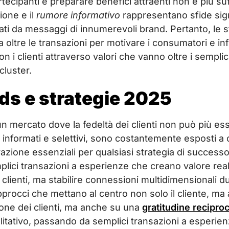
rtecipanti e preparare benefici attraenti non è più su
ione e il
rumore informativo
rappresentano sfide sign
 da messaggi di innumerevoli brand. Pertanto, le str
 oltre le transazioni per motivare i consumatori e i
 i clienti attraverso valori che vanno oltre i semplici
cluster.
ds e strategie 2025
n mercato dove la fedeltà dei clienti non può più esse
informati e selettivi, sono costantemente esposti a 
vazione essenziali per qualsiasi strategia di succes
lici transazioni a esperienze che creano valore reale e
i clienti, ma stabilire connessioni multidimensionali
procci che mettano al centro non solo il cliente, ma a
ione dei clienti, ma anche su una
gratitudine recipro
itativo, passando da semplici transazioni a esperien