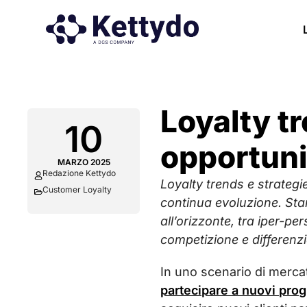
Loyalty tr
10
opportuni
MARZO 2025
Redazione Kettydo
Loyalty trends e strateg
Customer Loyalty
continua evoluzione. Sta
all’orizzonte, tra iper-p
competizione e differenzi
In uno scenario di merca
partecipare a nuovi pro