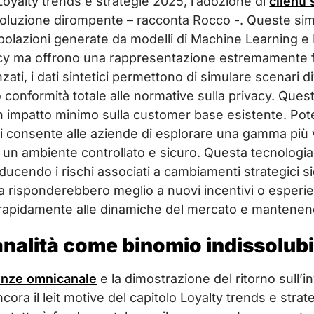
 Loyalty trends e strategie 2025, l’adozione di
clienti 
oluzione dirompente – racconta Rocco -. Queste simula
polazioni generate da modelli di Machine Learning e
cy ma offrono una rappresentazione estremamente f
zati, i dati sintetici permettono di simulare scenari 
conformità totale alle normative sulla privacy. Ques
un impatto minimo sulla customer base esistente. Pot
tici consente alle aziende di esplorare una gamma più
 un ambiente controllato e sicuro. Questa tecnologia 
iducendo i rischi associati a cambiamenti strategici si
la risponderebbero meglio a nuovi incentivi o esperi
rapidamente alle dinamiche del mercato e mantenend
nalità come binomio indissolubi
ienze omnicanale
e la dimostrazione del ritorno sull’in
cora il leit motive del capitolo Loyalty trends e str