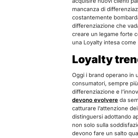
acquisire nuovi clienti pa
mancanza di differenziaz
costantemente bombardati
differenziazione che vada
creare un legame forte con
una Loyalty intesa come 
Loyalty tren
Oggi i brand operano in u
consumatori, sempre più 
differenziazione e l’inno
devono evolvere
da semp
catturare l’attenzione de
distinguersi adottando ap
non solo sulla soddisfaz
devono fare un salto qual