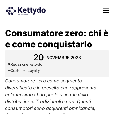
La nost
La nostra Martech Su
Point of view
Consumatore zero: chi è
e come conquistarlo
20
NOVEMBRE 2023
Redazione Kettydo
Customer Loyalty
Consumatore zero come segmento
diversificato e in crescita che rappresenta
un’ennesima sfida per le aziende della
distribuzione. Tradizionali e non. Questi
consumatori sono acquirenti omnicanale,