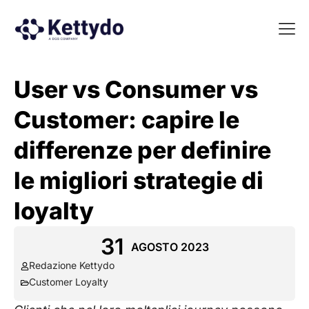
La nost
La nostra Martech Su
Point of view
User vs Consumer vs
Customer: capire le
differenze per definire
le migliori strategie di
loyalty
31
AGOSTO 2023
Redazione Kettydo
Customer Loyalty