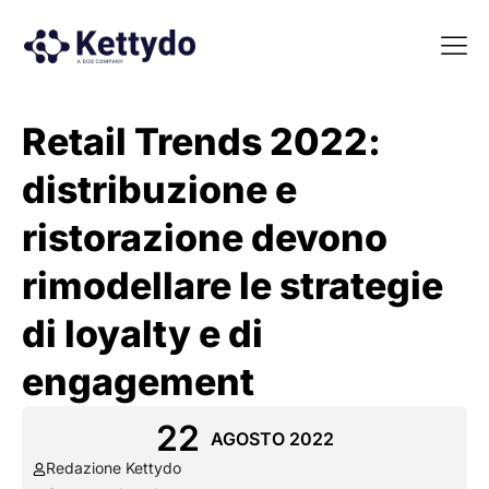
La nost
La nostra Martech Su
Point of view
Retail Trends 2022:
distribuzione e
ristorazione devono
rimodellare le strategie
di loyalty e di
engagement
22
AGOSTO 2022
Redazione Kettydo