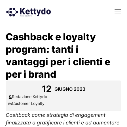
La nost
La nostra Martech Su
Point of view
Cashback e loyalty
program: tanti i
vantaggi per i clienti e
per i brand
12
GIUGNO 2023
Redazione Kettydo
Customer Loyalty
Cashback come strategia di engagement
finalizzata a gratificare i clienti e ad aumentare