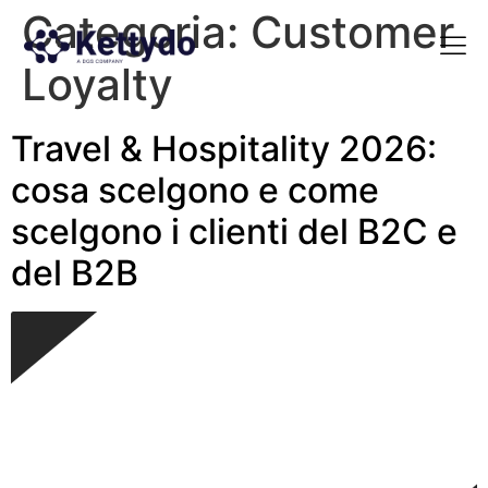
Categoria:
Customer
Loyalty
La nost
La nostra Martech Su
Point of view
Travel & Hospitality 2026:
cosa scelgono e come
scelgono i clienti del B2C e
del B2B