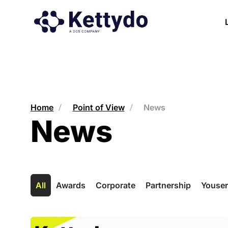
Home
Point of View
News
News
All
Awards
Corporate
Partnership
Youse