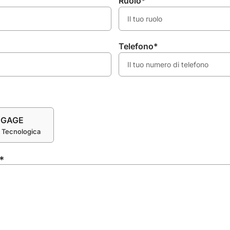
Ruolo*
Telefono*
NGAGE
a Tecnologica
?*