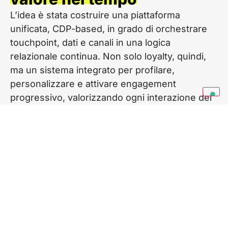
L’idea è stata costruire una piattaforma
unificata, CDP-based, in grado di orchestrare
touchpoint, dati e canali in una logica
relazionale continua. Non solo loyalty, quindi,
ma un sistema integrato per profilare,
personalizzare e attivare engagement
progressivo, valorizzando ogni interazione del
cliente.
Strategia
Piattaforma unica CDP-based
Architettura API-first e dato centralizzato
Loyalty integrata in app e canali proprietari
Missioni comportamentali e rewarding multilevel
SSO e navigazione seamless cross-device