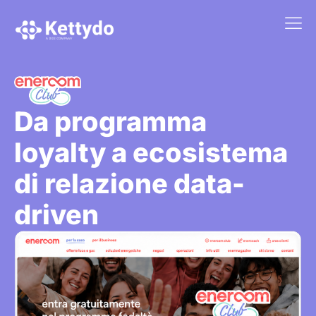
La nost
La nostra Martech Su
Point of vie
Da programma
loyalty a ecosistema
di relazione data-
driven