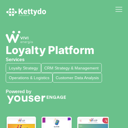
La nost
La nostra Martech Su
Point of vie
Loyalty Platform
Services
Loyalty Strategy
CRM Strategy & Management
Operations & Logistics
Customer Data Analysis
Powered by