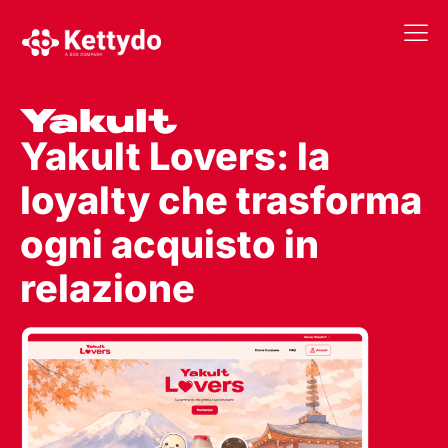
La nost
La nostra Martech Su
Point of vie
Yakult Lovers: la
loyalty che trasforma
ogni acquisto in
relazione