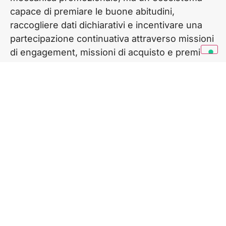
capace di premiare le buone abitudini,
raccogliere dati dichiarativi e incentivare una
partecipazione continuativa attraverso missioni
di engagement, missioni di acquisto e premi
differenziati per livello.
Strategia
Meccanica loyalty con missioni di acquisto
e di engagement
Accumulo punti e avanzamento su livelli
progressivi
Accesso omnicanale da sito e WhatsApp
Instant win e premi crescenti per livello
Survey per stimolare continuità
Missione speciale con codice univoco per