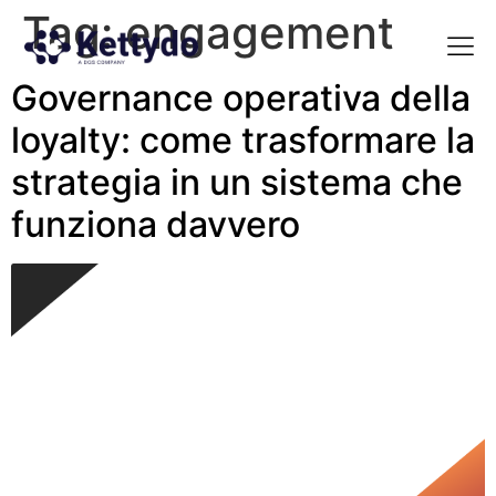
Tag:
engagement
Governance operativa della
La nost
La nostra Martech Su
Point of view
loyalty: come trasformare la
strategia in un sistema che
funziona davvero