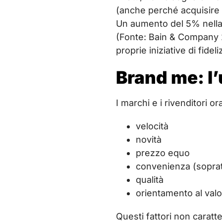
(anche perché acquisire n
Un aumento del 5% nella f
(Fonte: Bain & Company 2
proprie iniziative di fidel
Brand me: l’
I marchi e i rivenditori 
velocità
novità
prezzo equo
convenienza (sopratt
qualità
orientamento al val
Questi fattori non caratt