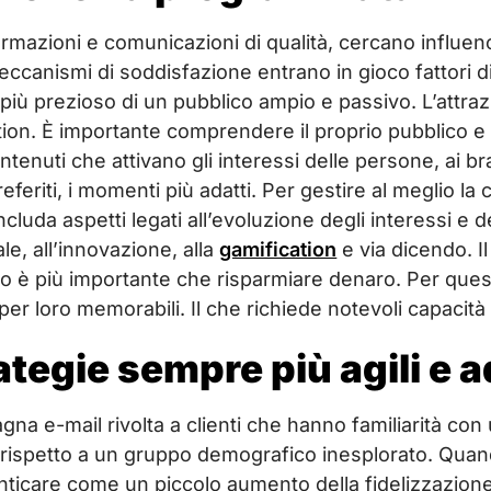
ormazioni e comunicazioni di qualità, cercano influence
 meccanismi di soddisfazione entrano in gioco fattori 
più prezioso di un pubblico ampio e passivo. L’attraz
ntion. È importante comprendere il proprio pubblico e
ontenuti che attivano gli interessi delle persone, ai b
eferiti, i momenti più adatti. Per gestire al meglio l
uda aspetti legati all’evoluzione degli interessi e dei
ale, all’innovazione, alla
gamification
e via dicendo. I
 è più importante che risparmiare denaro. Per quest
per loro memorabili. Il che richiede notevoli capaci
tegie sempre più agili e a
 e-mail rivolta a clienti che hanno familiarità con 
o rispetto a un gruppo demografico inesplorato. Qua
nticare come un piccolo aumento della fidelizzazione d