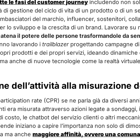
tte le fasi del customer journey
includendo non solo
 gestione del ciclo di vita di un prodotto o di un serv
ambasciatori del marchio, influencer, sostenitori, col
er lo sviluppo e la crescita di un brand. Lavorare su
atena il potere delle persone trasformandole da sem
anno lavorando i
trailblazer
progettando campagne di 
 propri prodotti e dei propri servizi, ideando dinamich
ma anche di nuove tecnologie come la realtà virtual
e dell’attività alla misurazione dei
rticipation rate (CPR) se ne parla già da diversi anni 
nti era misurata attraverso azioni legate a sondaggi, i
 di costo, le chatbot del servizio clienti o altri mecca
iende iniziano a capire l’importanza non solo di dimo
ia ma anche
maggiore affinità, ovvero una comunan