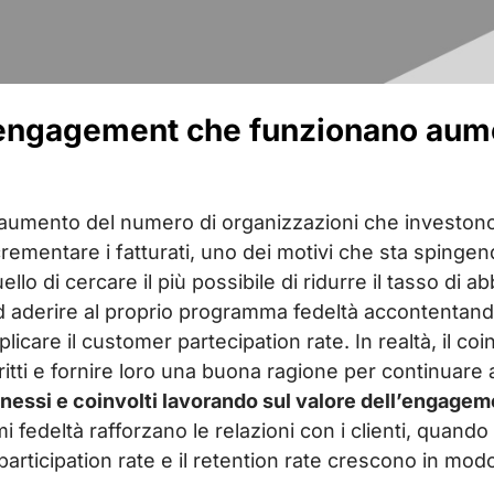
 engagement che funzionano aume
n aumento del numero di organizzazioni che investono
crementare i fatturati, uno dei motivi che sta spingend
uello di cercare il più possibile di ridurre il tasso di
 aderire al proprio programma fedeltà accontentandosi
licare il customer partecipation rate. In realtà, il c
critti e fornire loro una buona ragione per continuare
nessi e coinvolti lavorando sul valore dell’engagemen
fedeltà rafforzano le relazioni con i clienti, quan
 participation rate e il retention rate crescono in mod