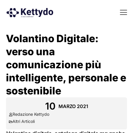
La nost
La nostra Martech Su
Point of view
Volantino Digitale:
verso una
comunicazione più
intelligente, personale e
sostenibile
10
MARZO 2021
Redazione Kettydo
Altri Articoli