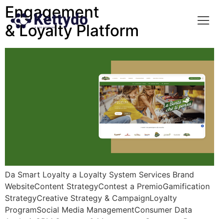
Engagement
& Loyalty Platform
La nost
La nostra Martech Su
Point of view
Da Smart Loyalty a Loyalty System Services Brand
WebsiteContent StrategyContest a PremioGamification
StrategyCreative Strategy & CampaignLoyalty
ProgramSocial Media ManagementConsumer Data