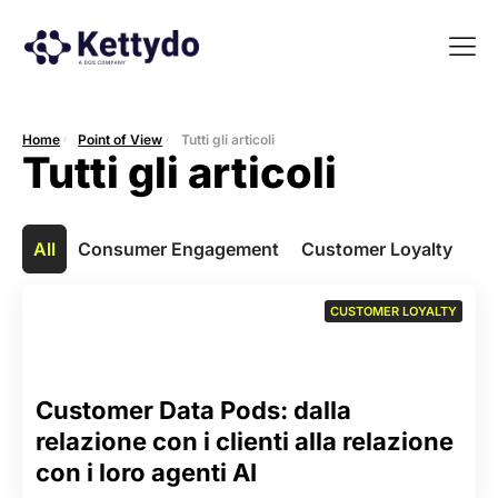
La nost
La nostra Martech Su
Point of view
Home
Point of View
Tutti gli articoli
Tutti gli articoli
All
Consumer Engagement
Customer Loyalty
Us
CUSTOMER LOYALTY
Customer Data Pods: dalla
relazione con i clienti alla relazione
con i loro agenti AI