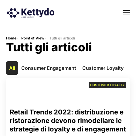
La nost
La nostra Martech Su
Point of view
Home
Point of View
Tutti gli articoli
Tutti gli articoli
All
Consumer Engagement
Customer Loyalty
Us
CUSTOMER LOYALTY
Retail Trends 2022: distribuzione e
ristorazione devono rimodellare le
strategie di loyalty e di engagement