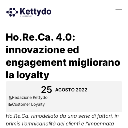
La nost
La nostra Martech Su
Point of view
Ho.Re.Ca. 4.0:
innovazione ed
engagement migliorano
la loyalty
25
AGOSTO 2022
Redazione Kettydo
Customer Loyalty
Ho.Re.Ca. rimodellato da una serie di fattori, in
primis l’omnicanalità dei clienti e l’impennata