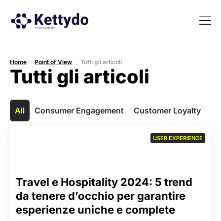
La nost
La nostra Martech Su
Point of view
Home
Point of View
Tutti gli articoli
Tutti gli articoli
All
Consumer Engagement
Customer Loyalty
Us
USER EXPERIENCE
Travel e Hospitality 2024: 5 trend
da tenere d’occhio per garantire
esperienze uniche e complete