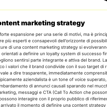
content marketing strategy
 forte espansione per una serie di motivi, ma è princ
più esperti e consapevoli dell’orizzonte di possibil
re di una content marketing strategy si evolveranno 
ti, orientati a definire un loyalty system di successo f
ogliono sentirsi parte integrante e attiva del brand.
co i valori che il brand condivide con il suo target di 
ale a dire trasparente, immediatamente comprensibil
ipicamente aziendalista è un tone of voice superato
ombardamento di annunci causali sparando nel mucchio
marketing, messaggi e CTA (Call To Action che posson
possono interagire con il proprio pubblico di riferi
 arrivato il momento di definire una content strategy