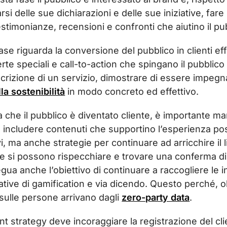
rsi delle sue dichiarazioni e delle sue iniziative, fa
estimonianze, recensioni e confronti che aiutino il p
se riguarda la conversione del pubblico in clienti eff
erte speciali e call-to-action che spingano il pubblic
scrizione di un servizio, dimostrare di essere impegn
la sostenibilità
in modo concreto ed effettivo.
a che il pubblico è diventato cliente, è importante
 includere contenuti che supportino l’esperienza pos
vi, ma anche strategie per continuare ad arricchire il 
one si possono rispecchiare e trovare una conferma di
gua anche l’obiettivo di continuare a raccogliere le
ziative di gamification e via dicendo. Questo perché, o
 sulle persone arrivano dagli
zero-party data
.
nt strategy deve incoraggiare la registrazione del cl