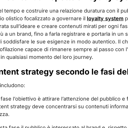
el tempo e costruire una relazione duratura con il pu
o olistico focalizzato a governare il
loyalty system
p
entrata sull’ideare e creare contenuti mirati per ogni
ù a un brand, fino a farla registrare e portarla in un 
i soddisfare le sue esigenze in modo autentico. Il c
profilazione capace di rimanere sempre al passo con l
o in qualsiasi momento del loro journey.
ntent strategy secondo le fasi del
 includono:
fase l’obiettivo è attirare l’attenzione del pubblico e f
ntent strategy deve concentrarsi su contenuti informa
zza.
ta fase il pubblico è interessato al brand e, rispetto